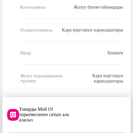
Жазуу буюм-тайымдары
Категориясы
Кара коргошун карандаштары
Подкатегориясы
Бишкек
Шаар
Кара коргошун
Жазуу куралдарынын
түрлөрү
карандаштары
Товарды Мой О!
тиркемесинен сатып ала
аласыз