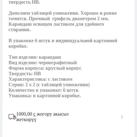
твердость HB.

Дополнен таблицей умножения. Хорошо и ровно 
точится. Прочный  грифель диаметром 2 мм. 
Карандаш оснащен ластиком для удобного 
стирания.

В упаковке 6 штук в индивидуальной картонной 
коробке.

Тип изделия: карандаш

Вид изделия: чернографитный

Форма корпуса: круглый корпус

Твердость: HB

Характеристика: с ластиком

Серия: 2 х 2 (с таблицей умножения)

Количество в упаковке: 6 штук

1000,00
с
жогору акысыз
жеткирүү