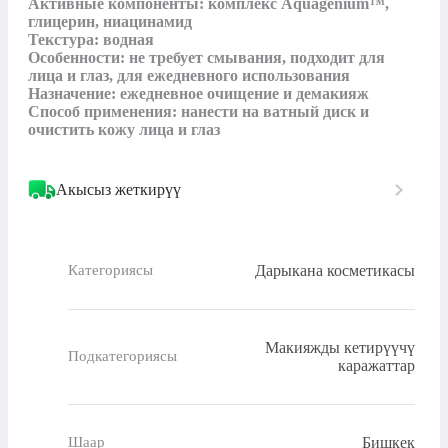
Активные компоненты: комплекс Aquagenium™, 
глицерин, ниацинамид

Текстура: водная

Особенности: не требует смывания, подходит для 
лица и глаз, для ежедневного использования

Назначение: ежедневное очищение и демакияж

Способ применения: нанести на ватный диск и 
очистить кожу лица и глаз
Акысыз жеткирүү
Дарыкана косметикасы
Категориясы
Макияжды кетирүүчү
Подкатегориясы
каражаттар
Бишкек
Шаар