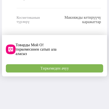
Макияжды кетирүүчү
Косметиканын
түрлөрү
каражаттар
Товарды Мой О!
тиркемесинен сатып ала
аласыз
Тиркемеден ачуу