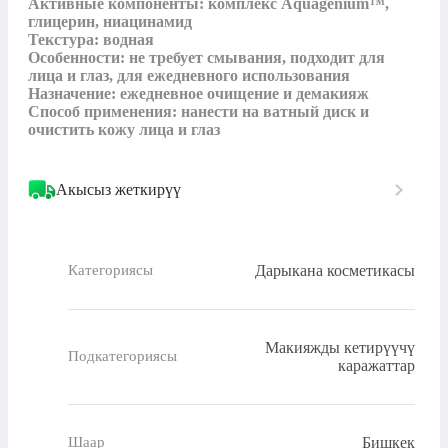
Активные компоненты: комплекс Aquagenium™, 
глицерин, ниацинамид

Текстура: водная

Особенности: не требует смывания, подходит для 
лица и глаз, для ежедневного использования

Назначение: ежедневное очищение и демакияж

Способ применения: нанести на ватный диск и 
очистить кожу лица и глаз
Акысыз жеткирүү
Дарыкана косметикасы
Категориясы
Макияжды кетирүүчү
Подкатегориясы
каражаттар
Бишкек
Шаар