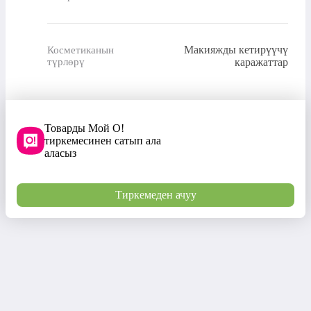
Макияжды кетирүүчү
Косметиканын
түрлөрү
каражаттар
Товарды Мой О!
тиркемесинен сатып ала
аласыз
Тиркемеден ачуу