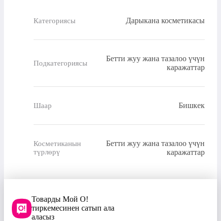
Дарыкана косметикасы
Категориясы
Бетти жуу жана тазалоо үчүн
Подкатегориясы
каражаттар
Бишкек
Шаар
Бетти жуу жана тазалоо үчүн
Косметиканын
түрлөрү
каражаттар
Товарды Мой О!
тиркемесинен сатып ала
аласыз