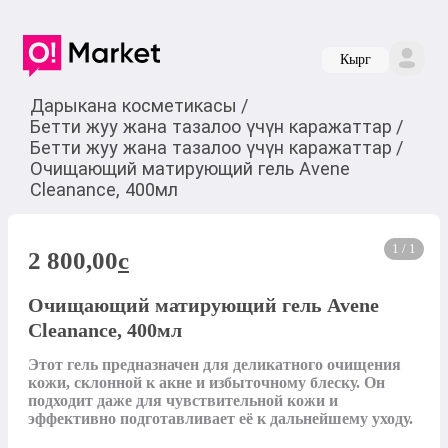
Кырг
Дарыкана косметикасы
/
Бетти жуу жана тазалоо үчүн каражаттар
/
Бетти жуу жана тазалоо үчүн каражаттар
/
Очищающий матирующий гель Avene
Cleanance, 400мл
1 / 1
2 800,00
c
Очищающий матирующий гель Avene
Cleanance, 400мл
Этот гель предназначен для деликатного очищения 
кожи, склонной к акне и избыточному блеску. Он 
подходит даже для чувствительной кожи и 
эффективно подготавливает её к дальнейшему уходу.
