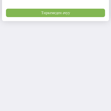
Тиркемеден ачуу