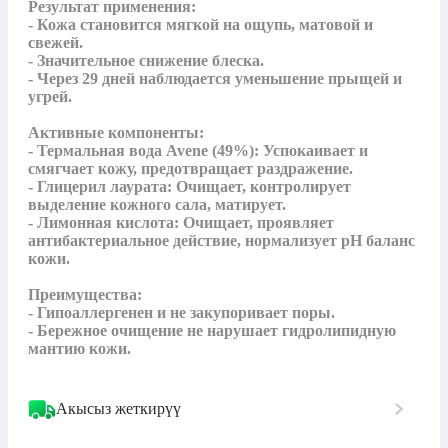
Результат применения:

- Кожа становится мягкой на ощупь, матовой и 
свежей.

- Значительное снижение блеска.

- Через 29 дней наблюдается уменьшение прыщей и 
угрей.

Активные компоненты:

- Термальная вода Avene (49%): Успокаивает и 
смягчает кожу, предотвращает раздражение.

- Глицерил лаурата: Очищает, контролирует 
выделение кожного сала, матирует.

- Лимонная кислота: Очищает, проявляет 
антибактериальное действие, нормализует pH баланс 
кожи.

Преимущества:

- Гипоаллергенен и не закупоривает поры.

- Бережное очищение не нарушает гидролипидную 
мантию кожи.
Акысыз жеткирүү