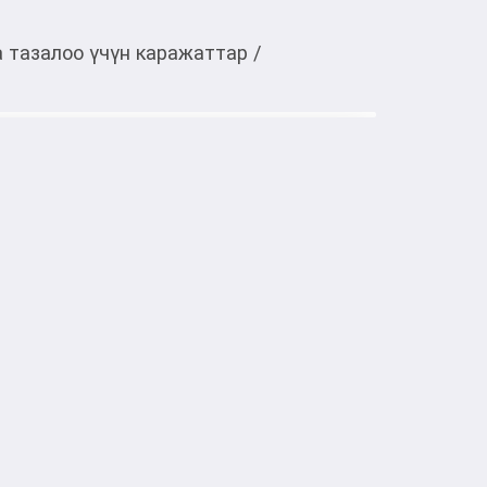
 тазалоо үчүн каражаттар
/
Тиркемеден ачуу
ий гель 2в1 A-Derma Exomega
ь 2 в 1 A-Derma Exomega Control 
ода за сухой и склонной к атопии кожей, 
ей. Он эффективно очищает и ухаживает, 
зования на теле и волосах.

ует мягкую пену, которая быстро 
т естественный баланс эпидермиса и 
мантии.
