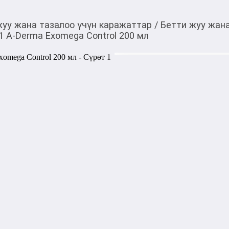
жуу жана тазалоо үчүн каражаттар
/
Бетти жуу жана
 A-Derma Exomega Control 200 мл
1 650,00
c
Товарды Мой О!
тиркемесинен сатып ала
Смягчающий очищающ
аласыз
Control 200 мл
Смягчающий очищающий гел
разработан для бережного ух
особенно у младенцев и дет
оставляя легкий аромат.

Преимущества:

- 2 в 1: Подходит для исполь
- Мягкое очищение: Формир
смывается.

- Увлажнение: Поддерживае
целостность гидролипидной 