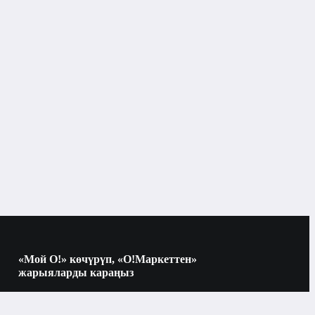
«Мой О!» көчүрүп, «О!Маркеттен»
жарыяларды караңыз
Көчүрүү үчүн камераны QR-кодго
багыттаңыз