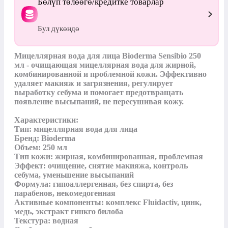
Бөлүп төлөөгө/кредитке товарлар
Бул дүкөндө
Мицеллярная вода для лица Bioderma Sensibio 250 
мл - очищающая мицеллярная вода для жирной, 
комбинированной и проблемной кожи. Эффективно 
удаляет макияж и загрязнения, регулирует 
выработку себума и помогает предотвращать 
появление высыпаний, не пересушивая кожу.

Характеристики:

Тип: мицеллярная вода для лица

Бренд: Bioderma

Объем: 250 мл

Тип кожи: жирная, комбинированная, проблемная

Эффект: очищение, снятие макияжа, контроль 
себума, уменьшение высыпаний

Формула: гипоаллергенная, без спирта, без 
парабенов, некомедогенная

Активные компоненты: комплекс Fluidactiv, цинк, 
медь, экстракт гинкго билоба

Текстура: водная
