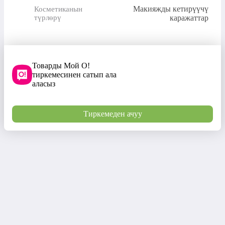
Макияжды кетирүүчү
Косметиканын
түрлөрү
каражаттар
Товарды Мой О!
тиркемесинен сатып ала
аласыз
Тиркемеден ачуу