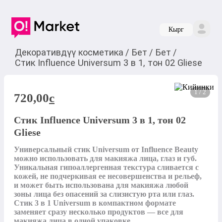
Кырг
Декоративдүү косметика
/
Бет
/
Бет
/
Стик Influence Universum 3 в 1, тон 02 Gliese
1 / 2
720,00
c
Стик Influence Universum 3 в 1, тон 02
Gliese
Универсальный стик Universum от Influence Beauty 
можно использовать для макияжа лица, глаз и губ. 
Уникальная гипоаллергенная текстура сливается с 
кожей, не подчеркивая ее несовершенства и рельеф, 
и может быть использована для макияжа любой 
зоны лица без опасений за слизистую рта или глаз. 
Стик 3 в 1 Universum в компактном формате 
заменяет сразу несколько продуктов — все для 
макияжа лица в одной упаковке.