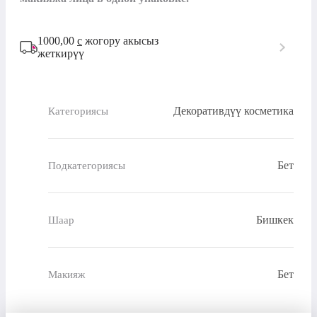
1000,00
с
жогору акысыз
жеткирүү
Декоративдүү косметика
Категориясы
Бет
Подкатегориясы
Бишкек
Шаар
Бет
Макияж