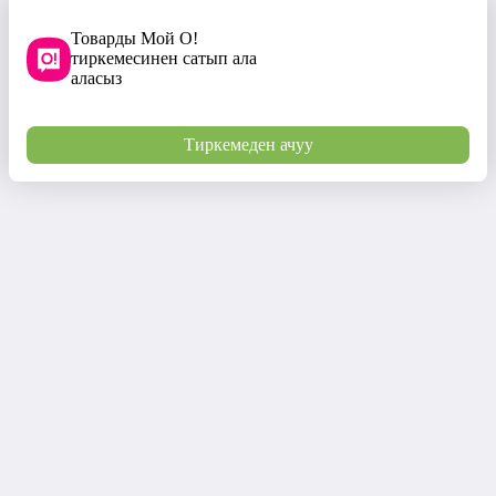
Товарды Мой О!
тиркемесинен сатып ала
аласыз
Тиркемеден ачуу