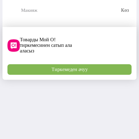
Көз
Макияж
Товарды Мой О!
тиркемесинен сатып ала
аласыз
Тиркемеден ачуу