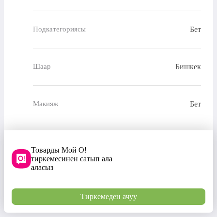
Бет
Подкатегориясы
Бишкек
Шаар
Бет
Макияж
Товарды Мой О!
тиркемесинен сатып ала
аласыз
Тиркемеден ачуу