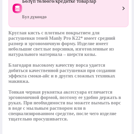
Бөлүп төлөөгө/кредитке товарлар
Бул дүкөндө
Круглая кисть с плотным покрытием для 
растушевки теней Manly Pro К22* имеет средний 
размер и эргономичную форму. Изделие имеет 
небольшие светлые ворсинки, изготовленные из 
натурального материала – шерсти козы. 

Благодаря высокому качеству ворса удается 
добиться качественной растушевки при создании 
эффекта смоки-айс и в других сложных техниках 
макияжа.

Тонкая черная рукоятка аксессуара отличается 
эргономичной формой, поэтому ее удобно держать в 
руках. При необходимости вы можете вымыть ворс 
в воде с мыльным раствором или в 
специализированном средстве, после чего изделие 
тщательно просушивается.