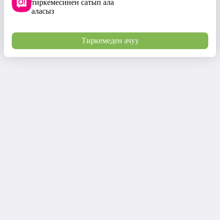
тиркемесинен сатып ала
аласыз
Тиркемеден ачуу