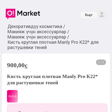
Кырг
Декоративдүү косметика
/
Макияж үчүн аксессуарлар
/
Макияж үчүн аксессуарлар
/
Кисть круглая плотная Manly Pro К22* для
растушевки теней
1 / 1
900,00
c
Кисть круглая плотная Manly Pro К22*
для растушевки теней
0-0-
6