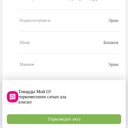
Эрин
Подкатегориясы
Бишкек
Шаар
Эрин
Макияж
Товарды Мой О!
тиркемесинен сатып ала
аласыз
Тиркемеден ачуу