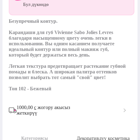
Бул дүкөндө
Безупречный контур.

Карандаши для губ Vivienne Sabo Jolies Levres 
благодаря насыщенному цвету очень легки в 
использовании. Вы одним касанием получаете 
идеальный контур или полный макияж губ, 
который будет держаться весь день.

Легкая текстура предотвращает растекание губной 
помады и блеска. А широкая палитра оттенков 
позволит выбрать тот самый "свой" цвет!

Тон 102 - Бежевый
1000,00
с
жогору акысыз
жеткирүү
Декоративдүү косметика
Категориясы