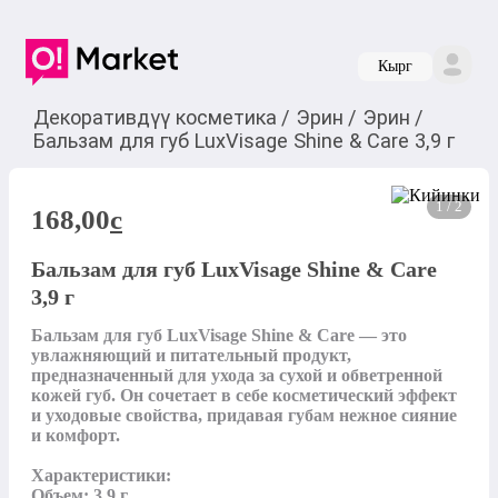
Кырг
Декоративдүү косметика
/
Эрин
/
Эрин
/
Бальзам для губ LuxVisage Shine & Care 3,9 г
1 / 2
168,00
c
Бальзам для губ LuxVisage Shine & Care
3,9 г
Бальзам для губ LuxVisage Shine & Care — это 
увлажняющий и питательный продукт, 
предназначенный для ухода за сухой и обветренной 
кожей губ. Он сочетает в себе косметический эффект 
и уходовые свойства, придавая губам нежное сияние 
и комфорт.

Характеристики:

Объем: 3,9 г
