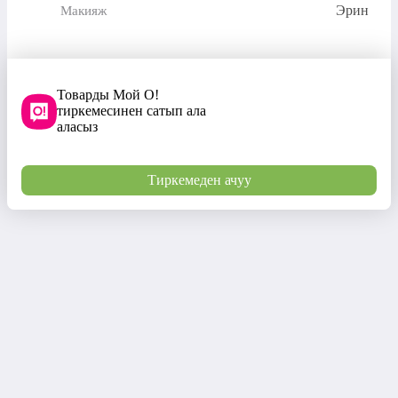
Эрин
Макияж
Товарды Мой О!
тиркемесинен сатып ала
аласыз
Тиркемеден ачуу