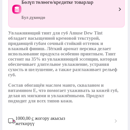
Бөлүп төлөөгө/кредитке товарлар
Бул дүкөндө
Увлажняющий тинт для губ Amuse Dew Tint 
обладает насыщенной кремовой текстурой, 
придающей губам сочный стойкий оттенок и 
влажный финиш. Лёгкий аромат персика делает 
использование продукта особенно приятным. Тинт 
состоит на 35% из увлажняющей эссенции, которая 
обеспечивает длительное увлажнение, устраняя 
сухость и шелушение, а также разглаживает рельеф 
губ.

Состав обогащён маслом манго, скваланом и 
витамином Е, что помогает ухаживать за кожей губ, 
делая их мягкими и увлажнёнными. Продукт 
подходит для всех типов кожи.
1000,00
с
жогору акысыз
жеткирүү