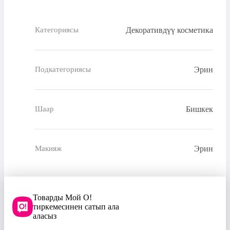
Декоративдүү косметика
Категориясы
Эрин
Подкатегориясы
Бишкек
Шаар
Эрин
Макияж
Товарды Мой О!
тиркемесинен сатып ала
аласыз