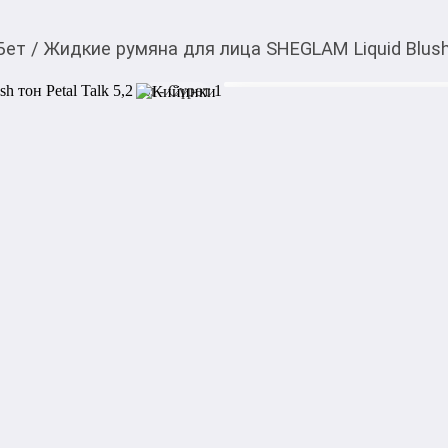
Бет
/
Жидкие румяна для лица SHEGLAM Liquid Blush 
800,00
c
Товарды Мой О!
тиркемесинен сатып ала
Жидкие румяна для л
аласыз
Petal Talk 5,2 мл
0-0-
6
Бөлүп төлөөгө/креди
Бул дүкөндө
Жидкие румяна для лица SHE