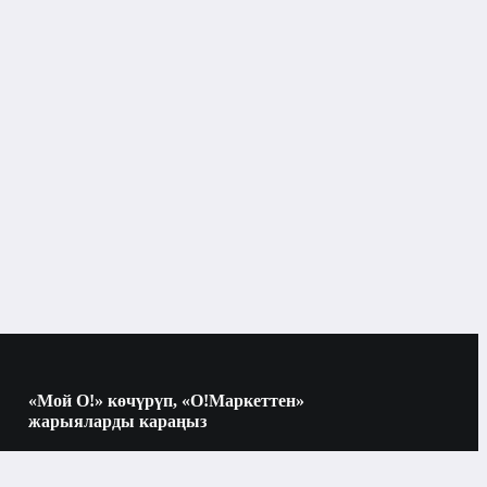
Бишкек
Бет
«Мой О!» көчүрүп, «О!Маркеттен»
жарыяларды караңыз
Көчүрүү үчүн камераны QR-кодго
багыттаңыз