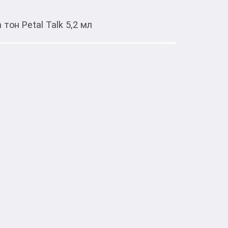
тон Petal Talk 5,2 мл
Тиркемеден ачуу
ица SHEGLAM Liquid Blush тон
тке товарлар
GLAM Liquid Blush тон Petal Talk 5,2 мл с 