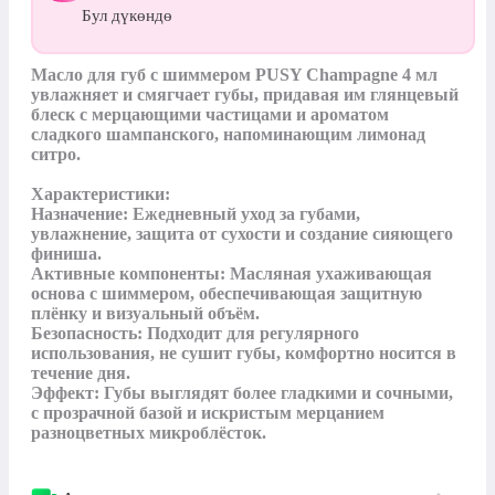
Бул дүкөндө
Масло для губ с шиммером PUSY Champagne 4 мл 
увлажняет и смягчает губы, придавая им глянцевый 
блеск с мерцающими частицами и ароматом 
сладкого шампанского, напоминающим лимонад 
ситро.

Характеристики:

Назначение: Ежедневный уход за губами, 
увлажнение, защита от сухости и создание сияющего 
финиша.

Активные компоненты: Масляная ухаживающая 
основа с шиммером, обеспечивающая защитную 
плёнку и визуальный объём.

Безопасность: Подходит для регулярного 
использования, не сушит губы, комфортно носится в 
течение дня.

Эффект: Губы выглядят более гладкими и сочными, 
с прозрачной базой и искристым мерцанием 
разноцветных микроблёсток.