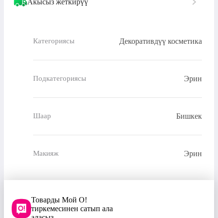
Акысыз жеткирүү
Декоративдүү косметика
Категориясы
Эрин
Подкатегориясы
Бишкек
Шаар
Эрин
Макияж
Товарды Мой О!
тиркемесинен сатып ала
аласыз