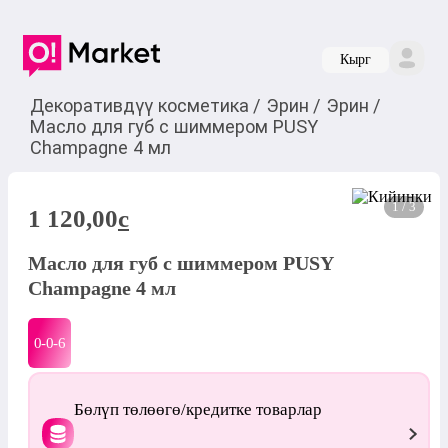
Кырг
Декоративдүү косметика
/
Эрин
/
Эрин
/
Масло для губ с шиммером PUSY
Champagne 4 мл
1 / 3
1 120,00
c
Масло для губ с шиммером PUSY
Champagne 4 мл
0-0-
6
Бөлүп төлөөгө/кредитке товарлар