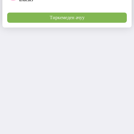
Тиркемеден ачуу