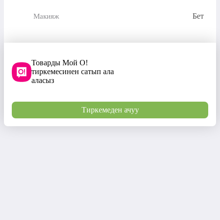
Бет
Макияж
Товарды Мой О!
тиркемесинен сатып ала
аласыз
Тиркемеден ачуу