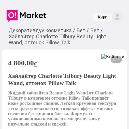
Кырг
Декоративдүү косметика
/
Бет
/
Бет
/
Хайлайтер Charlotte Tilbury Beauty Light
Wand, оттенок Pillow Talk
1 / 4
4 800,00
c
Хайлайтер Charlotte Tilbury Beauty Light
Wand, оттенок Pillow Talk
Жидкий хайлайтер Beauty Light Wand от Charlotte 
Tilbury в культовом оттенке Pillow Talk придаёт 
коже роскошное сияние. Лёгкая кремовая текстура 
легко растушевывается, создавая эффект мягкого 
свечения без жирного блеска. Формула с 
ухаживающими компонентами делает кожу 
визуально гладкой и свежей.
