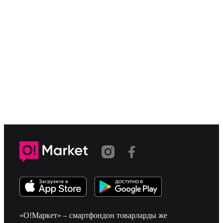
«О!Маркет» – смартфондон товарларды же