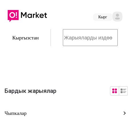
Кырг
Кыргызстан
Бардык жарыялар
Чыпкалар