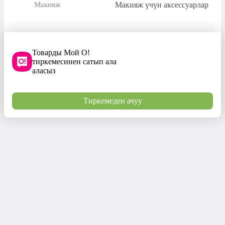
Макияж үчүн аксессуарлар
Макияж
Товарды Мой О!
тиркемесинен сатып ала
аласыз
Тиркемеден ачуу