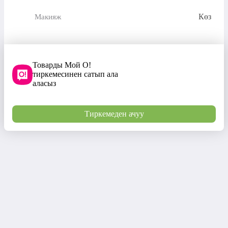
Көз
Макияж
Товарды Мой О!
тиркемесинен сатып ала
аласыз
Тиркемеден ачуу