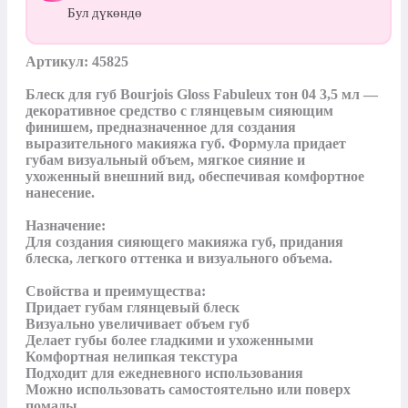
Бул дүкөндө
Артикул: 45825

Блеск для губ Bourjois Gloss Fabuleux тон 04 3,5 мл — 
декоративное средство с глянцевым сияющим 
финишем, предназначенное для создания 
выразительного макияжа губ. Формула придает 
губам визуальный объем, мягкое сияние и 
ухоженный внешний вид, обеспечивая комфортное 
нанесение.

Назначение:

Для создания сияющего макияжа губ, придания 
блеска, легкого оттенка и визуального объема.

Свойства и преимущества:

Придает губам глянцевый блеск

Визуально увеличивает объем губ

Делает губы более гладкими и ухоженными

Комфортная нелипкая текстура

Подходит для ежедневного использования

Можно использовать самостоятельно или поверх 
помады