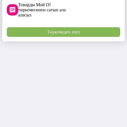
Товарды Мой О!
тиркемесинен сатып ала
аласыз
Тиркемеден ачуу