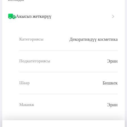
Акысыз жеткирүү
Декоративдүү косметика
Категориясы
Эрин
Подкатегориясы
Бишкек
Шаар
Эрин
Макияж