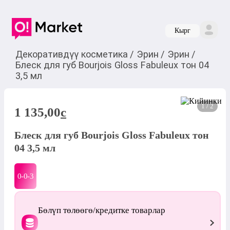
Кырг
Декоративдүү косметика
/
Эрин
/
Эрин
/
Блеск для губ Bourjois Gloss Fabuleux тон 04
3,5 мл
1 / 2
1 135,00
c
Блеск для губ Bourjois Gloss Fabuleux тон
04 3,5 мл
0-0-
3
Бөлүп төлөөгө/кредитке товарлар