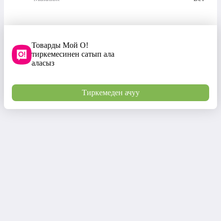
Товарды Мой О!
тиркемесинен сатып ала
аласыз
Тиркемеден ачуу