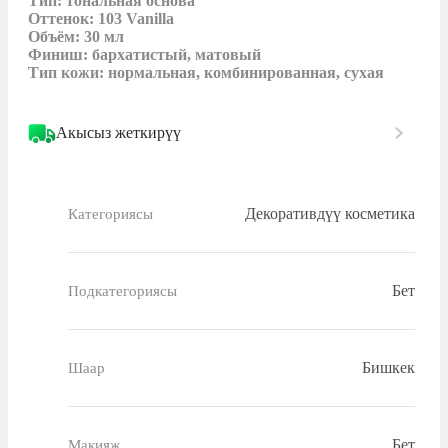
Тип: тональная основа

Оттенок: 103 Vanilla

Объём: 30 мл

Финиш: бархатистый, матовый

Тип кожи: нормальная, комбинированная, сухая
Акысыз жеткирүү
Декоративдүү косметика
Категориясы
Бет
Подкатегориясы
Бишкек
Шаар
Бет
Макияж