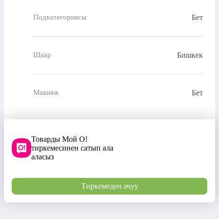
Бет
Подкатегориясы
Бишкек
Шаар
Бет
Макияж
Товарды Мой О!
тиркемесинен сатып ала
аласыз
Тиркемеден ачуу