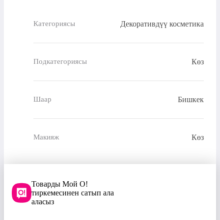
Декоративдүү косметика
Категориясы
Көз
Подкатегориясы
Бишкек
Шаар
Көз
Макияж
Товарды Мой О!
тиркемесинен сатып ала
аласыз