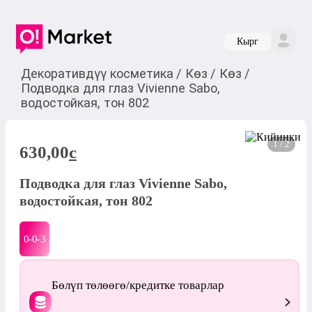
Кырг
Декоративдүү косметика
/
Көз
/
Көз
/
Подводка для глаз Vivienne Sabo,
водостойкая, тон 802
1 / 2
630,00
c
Подводка для глаз Vivienne Sabo,
водостойкая, тон 802
0-0-
3
Бөлүп төлөөгө/кредитке товарлар