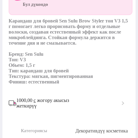
Бул дүкөндө
Карандаш для бровей Sen Sulu Brow Styler тон V3 1,5 
г помогает легко прорисовать форму и отдельные 
волоски, создавая естественный эффект как после 
микроблейдинга. Стойкая формула держится в 
течение дня и не смазывается.

Бренд: Sen Sulu

Тон: V3

Обьем: 1,5 г

Тип: карандаш для бровей

Текстура: мягкая, пигментированная

Финиш: естественный
1000,00
с
жогору акысыз
жеткирүү
Декоративдүү косметика
Категориясы