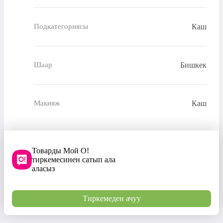
Каш
Подкатегориясы
Бишкек
Шаар
Каш
Макияж
Товарды Мой О!
тиркемесинен сатып ала
аласыз
Тиркемеден ачуу