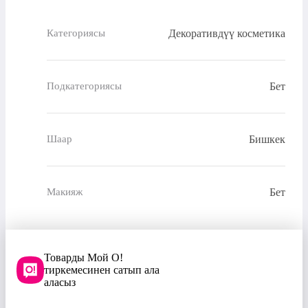
Декоративдүү косметика
Категориясы
Бет
Подкатегориясы
Бишкек
Шаар
Бет
Макияж
Товарды Мой О!
тиркемесинен сатып ала
аласыз