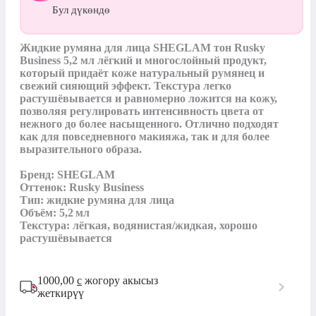
Бул дүкөндө
Жидкие румяна для лица SHEGLAM тон Rusky 
Business 5,2 мл лёгкий и многослойный продукт, 
который придаёт коже натуральный румянец и 
свежий сияющий эффект. Текстура легко 
растушёвывается и равномерно ложится на кожу, 
позволяя регулировать интенсивность цвета от 
нежного до более насыщенного. Отлично подходят 
как для повседневного макияжа, так и для более 
выразительного образа.

Бренд: SHEGLAM

Оттенок: Rusky Business

Тип: жидкие румяна для лица

Объём: 5,2 мл

Текстура: лёгкая, водянистая/жидкая, хорошо 
растушёвывается
1000,00
с
жогору акысыз
жеткирүү