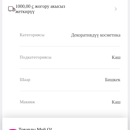
1000,00
с
жогору акысыз
жеткирүү
Декоративдүү косметика
Категориясы
Каш
Подкатегориясы
Бишкек
Шаар
Каш
Макияж
Товарды Мой О!