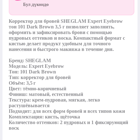
Бул дүкөндө
Корректор для бровей SHEGLAM Expert Еyebrow 
тон 101 Dark Brown 3,5 г позволяет заполнить, 
оформить и зафиксировать брови с помощью 
пудровых оттенков и воска. Компактный формат с 
кистью делает продукт удобным для точного 
нанесения и быстрого макияжа в течение дня.

Бренд: SHEGLAM

Модель: Expert Eyebrow

Тон: 101 Dark Brown

Тип: корректор для бровей

Объём: 3,5 г

Цвет: тёмно‑коричневый

Финиш: матовый, естественный

Текстура: крем‑пудровая, мягкая, легко 
растушёвывается

Подходит: для всех форм бровей и всех типов кожи

Комплектация: кисть, щёточка 

Количество оттенков: 2 пудровых и 1 фиксирующий 
воск