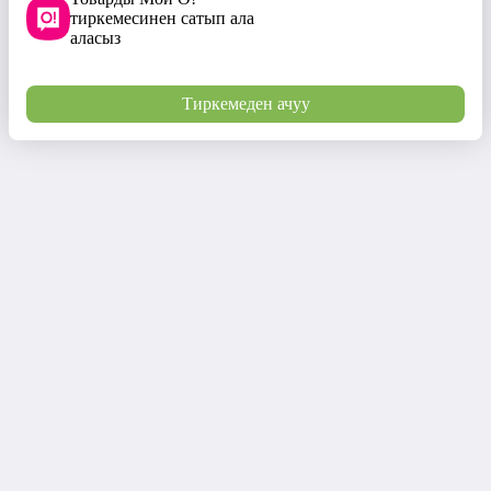
тиркемесинен сатып ала
аласыз
Тиркемеден ачуу