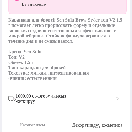
Бул дүкөндө
Карандаш для бровей Sen Sulu Brow Styler тон V2 1,5 
г помогает легко прорисовать форму и отдельные 
волоски, создавая естественный эффект как после 
микроблейдинга. Стойкая формула держится в 
течение дня и не смазывается.

Бренд: Sen Sulu

Тон: V2

Обьем: 1,5 г

Тип: карандаш для бровей

Текстура: мягкая, пигментированная

Финиш: естественный
1000,00
с
жогору акысыз
жеткирүү
Декоративдүү косметика
Категориясы