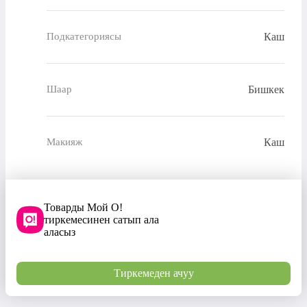
Каш
Подкатегориясы
Бишкек
Шаар
Каш
Макияж
Товарды Мой О!
тиркемесинен сатып ала
аласыз
Тиркемеден ачуу