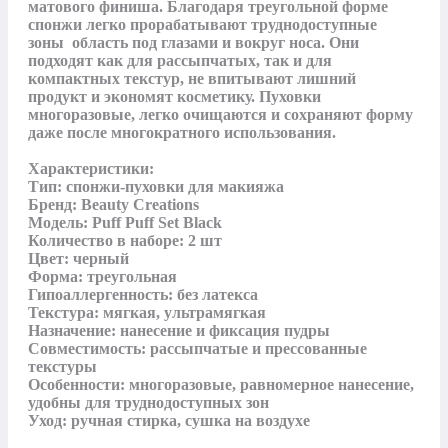
матового финиша. Благодаря треугольной форме 
спонжи легко прорабатывают труднодоступные 
зоны  область под глазами и вокруг носа. Они 
подходят как для рассыпчатых, так и для 
компактных текстур, не впитывают лишний 
продукт и экономят косметику. Пуховки 
многоразовые, легко очищаются и сохраняют форму 
даже после многократного использования.

Характеристики:

Тип: спонжи-пуховки для макияжа

Бренд: Beauty Creations

Модель: Puff Puff Set Black

Количество в наборе: 2 шт

Цвет: черный

Форма: треугольная

Гипоаллергенность: без латекса

Текстура: мягкая, ультрамягкая

Назначение: нанесение и фиксация пудры

Совместимость: рассыпчатые и прессованные 
текстуры

Особенности: многоразовые, равномерное нанесение, 
удобны для труднодоступных зон

Уход: ручная стирка, сушка на воздухе