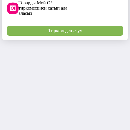
Товарды Мой О!
тиркемесинен сатып ала
аласыз
Тиркемеден ачуу