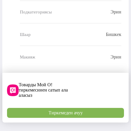
Эрин
Подкатегориясы
Бишкек
Шаар
Эрин
Макияж
Товарды Мой О!
тиркемесинен сатып ала
аласыз
Тиркемеден ачуу