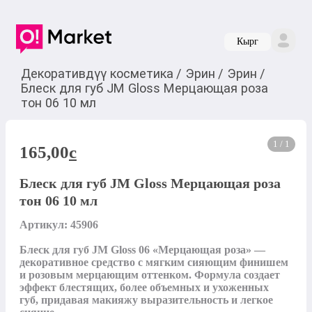
Кырг
Декоративдүү косметика
/
Эрин
/
Эрин
/
Блеск для губ JM Gloss Мерцающая роза
тон 06 10 мл
1 / 1
165,00
c
Блеск для губ JM Gloss Мерцающая роза
тон 06 10 мл
Артикул: 45906

Блеск для губ JM Gloss 06 «Мерцающая роза» — 
декоративное средство с мягким сияющим финишем 
и розовым мерцающим оттенком. Формула создает 
эффект блестящих, более объемных и ухоженных 
губ, придавая макияжу выразительность и легкое 