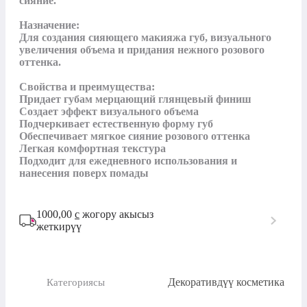
сияние.

Назначение:

Для создания сияющего макияжа губ, визуального 
увеличения объема и придания нежного розового 
оттенка.

Свойства и преимущества:

Придает губам мерцающий глянцевый финиш

Создает эффект визуального объема

Подчеркивает естественную форму губ

Обеспечивает мягкое сияние розового оттенка

Легкая комфортная текстура

Подходит для ежедневного использования и 
нанесения поверх помады
1000,00
с
жогору акысыз
жеткирүү
Декоративдүү косметика
Категориясы