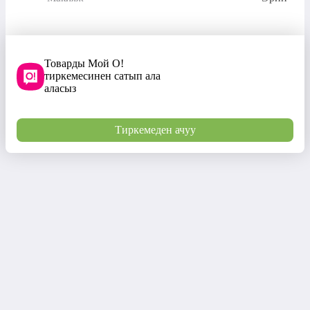
Товарды Мой О!
тиркемесинен сатып ала
аласыз
Тиркемеден ачуу