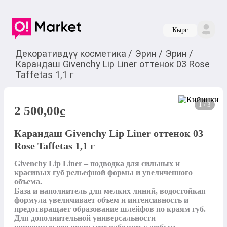
Кырг
Декоративдүү косметика
/
Эрин
/
Эрин
/
Карандаш Givenchy Lip Liner оттенок 03 Rose
Taffetas 1,1 г
1 / 3
2 500,00
c
Карандаш Givenchy Lip Liner оттенок 03
Rose Taffetas 1,1 г
Givenchy Lip Liner – подводка для сильных и 
красивых губ рельефной формы и увеличенного 
объема.

База и наполнитель для мелких линий, водостойкая 
формула увеличивает объем и интенсивность и 
предотвращает образование шлейфов по краям губ.

Для дополнительной универсальности 