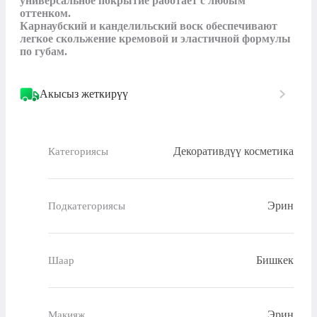
универсальное покрытие работает с любым 
оттенком.

Карнаубский и канделильский воск обеспечивают 
легкое скольжение кремовой и эластичной формулы 
по губам.
Акысыз жеткирүү
Декоративдүү косметика
Категориясы
Эрин
Подкатегориясы
Бишкек
Шаар
Эрин
Макияж