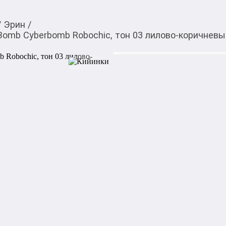
/
Эрин
/
omb Cyberbomb Robochic, тон 03 лилово-коричневый
380,00
c
Товарды Мой О!
тиркемесинен сатып ала
Губная помада кремо
аласыз
Robochic, тон 03 лило
Кремовая губная помада Be
03 лилово-коричневый сочет
комфортное нанесение. Ее б
на губы, создавая эффект 
увлажняет и защищает губы,
Способ применения:

Нанесите помаду на предва
двигаясь от центра к уголка
карандаш для губ перед на