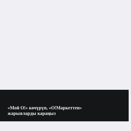
«Мой О!» көчүрүп, «О!Маркеттен»
жарыяларды караңыз
Көчүрүү үчүн камераны QR-кодго
багыттаңыз