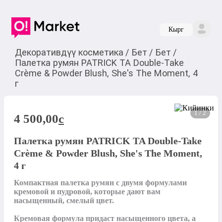
Кырг
Декоративдүү косметика
/
Бет
/
Бет
/
Палетка румян PATRICK TA Double-Take
Crème & Powder Blush, She's The Moment, 4
г
1 / 2
4 500,00
c
Палетка румян PATRICK TA Double-Take
Crème & Powder Blush, She's The Moment,
4 г
Компактная палетка румян с двумя формулами 
кремовой и пудровой, которые дают вам 
насыщенный, смелый цвет.

Кремовая формула придаст насыщенного цвета, а 