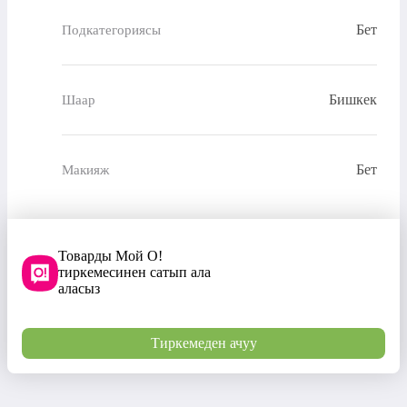
Бет
Подкатегориясы
Бишкек
Шаар
Бет
Макияж
Товарды Мой О!
тиркемесинен сатып ала
аласыз
Тиркемеден ачуу