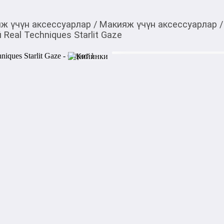
ж үчүн аксессуарлар
/
Макияж үчүн аксессуарлар
/
Real Techniques Starlit Gaze
1 350,00
c
Товарды Мой О!
тиркемесинен сатып ала
Набор для макияжа гла
аласыз
Gaze
0-0-
6
Бөлүп төлөөгө/креди
Бул дүкөндө