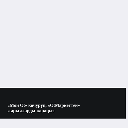
Макияж үчүн аксессуарлар
Бишкек
Макияж үчүн аксессуарлар
«Мой О!» көчүрүп, «О!Маркеттен»
жарыяларды караңыз
Көчүрүү үчүн камераны QR-кодго
багыттаңыз