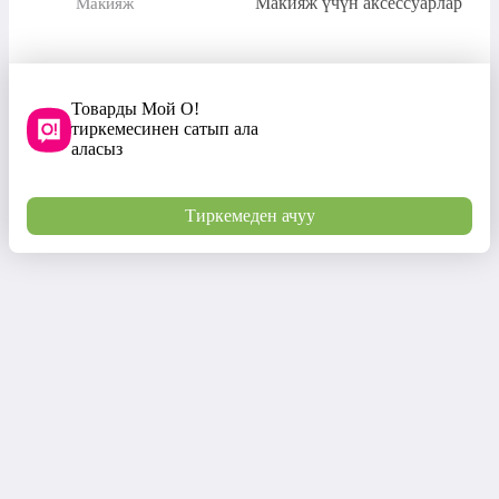
Макияж үчүн аксессуарлар
Макияж
Товарды Мой О!
тиркемесинен сатып ала
аласыз
Тиркемеден ачуу