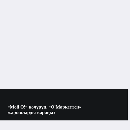
«Мой О!» көчүрүп, «О!Маркеттен»
жарыяларды караңыз
Көчүрүү үчүн камераны QR-кодго
багыттаңыз