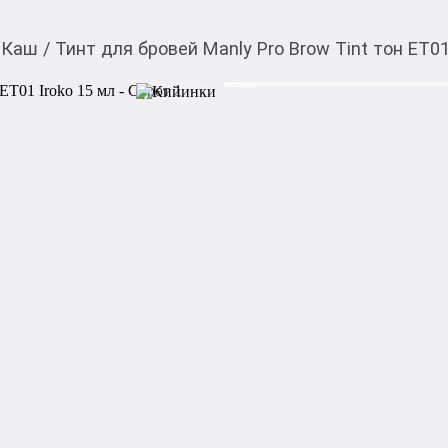
Каш
/
Тинт для бровей Manly Pro Brow Tint тон ЕТ01
1 500,00
c
Товарды Мой О!
тиркемесинен сатып ала
Тинт для бровей Manly
аласыз
мл
Колоссальное значение в ма
макияжа бровей обязательн
в работе и иметь много отт
тинт для бровей Manly Pro I
В момент нанесения формул
легкостью рисования и рас
различных вариантов оформ
формы, до прорисовки отде
вариантов оформления бров
Затем формула фиксируется 