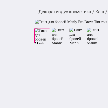
Декоративдүү косметика
/
Каш
/