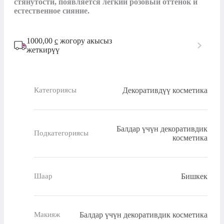
стянутости, появляется лёгкий розовый оттенок и 
естественное сияние.
1000,00
с
жогору акысыз
жеткирүү
Декоративдүү косметика
Категориясы
Балдар үчүн декоративдик
Подкатегориясы
косметика
Бишкек
Шаар
Балдар үчүн декоративдик косметика
Макияж