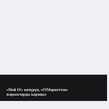
Бишкек
Бет
«Мой О!» көчүрүп, «О!Маркеттен»
жарыяларды караңыз
Көчүрүү үчүн камераны QR-кодго
багыттаңыз