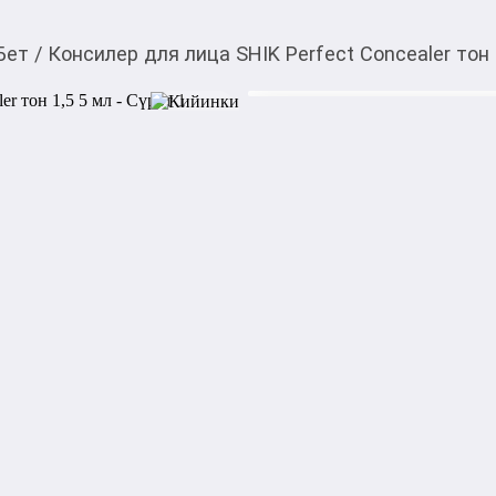
Бет
/
Консилер для лица SHIK Perfect Concealer тон 
1 820,00
c
Товарды Мой О!
тиркемесинен сатып ала
Консилер для лица SHI
аласыз
0-0-
6
Бөлүп төлөөгө/креди
Бул дүкөндө
Консилер для лица SHIK Perf
лёгким покрытием, эффекти
покраснения и мелкие несо