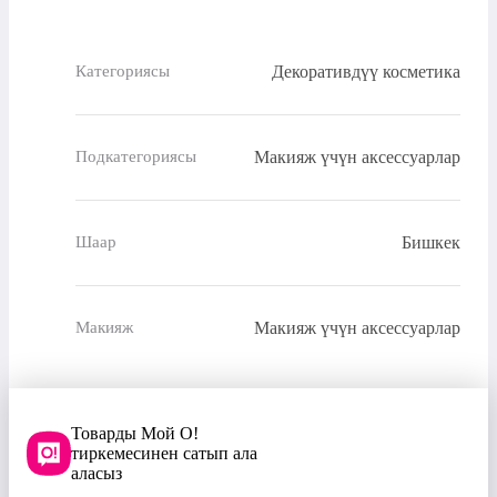
Декоративдүү косметика
Категориясы
Макияж үчүн аксессуарлар
Подкатегориясы
Бишкек
Шаар
Макияж үчүн аксессуарлар
Макияж
Товарды Мой О!
тиркемесинен сатып ала
аласыз