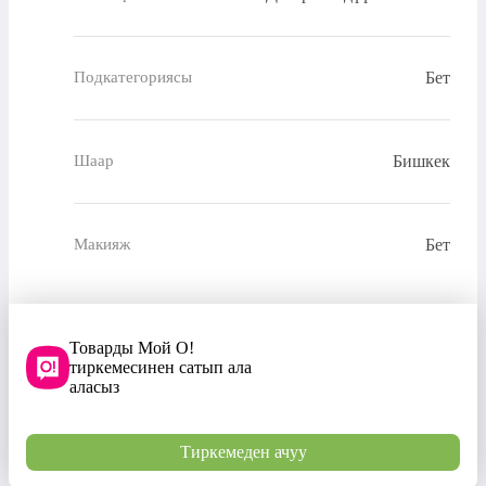
Бет
Подкатегориясы
Бишкек
Шаар
Бет
Макияж
Товарды Мой О!
тиркемесинен сатып ала
аласыз
Тиркемеден ачуу