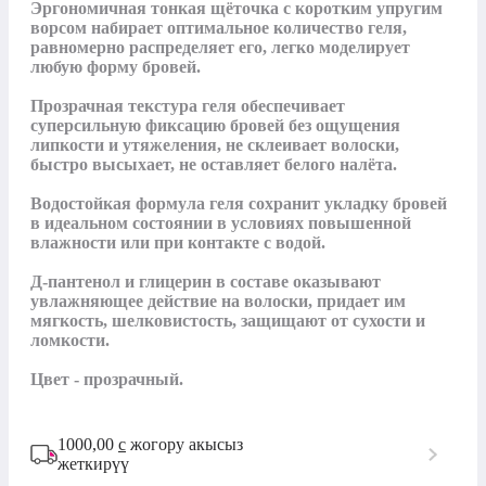
Эргономичная тонкая щёточка с коротким упругим 
ворсом набирает оптимальное количество геля, 
равномерно распределяет его, легко моделирует 
любую форму бровей.

Прозрачная текстура геля обеспечивает 
суперсильную фиксацию бровей без ощущения 
липкости и утяжеления, не склеивает волоски, 
быстро высыхает, не оставляет белого налёта.

Водостойкая формула геля сохранит укладку бровей 
в идеальном состоянии в условиях повышенной 
влажности или при контакте с водой.

Д-пантенол и глицерин в составе оказывают 
увлажняющее действие на волоски, придает им 
мягкость, шелковистость, защищают от сухости и 
ломкости.

Цвет - прозрачный.
1000,00
с
жогору акысыз
жеткирүү