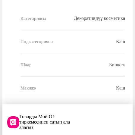
Декоративдүү косметика
Категориясы
Каш
Подкатегориясы
Бишкек
Шаар
Каш
Макияж
Товарды Мой О!
тиркемесинен сатып ала
аласыз