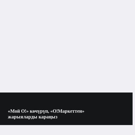
Бишкек
Каш
«Мой О!» көчүрүп, «О!Маркеттен»
жарыяларды караңыз
Көчүрүү үчүн камераны QR-кодго
багыттаңыз