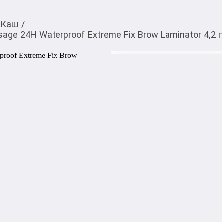
Каш
/
age 24H Waterproof Extreme Fix Brow Laminator 4,2 г
290,00
c
Товарды Мой О!
тиркемесинен сатып ала
Гель-ламинатор для б
аласыз
Extreme Fix Brow Lami
Luxvisage 24H Waterproof Ex
укладка даже самых непос
ламинирования и экстремаль
Эргономичная тонкая щёточ
оптимальное количество гел
моделирует любую форму бр
Прозрачная текстура геля 
бровей без ощущения липкос
быстро высыхает, не оставля