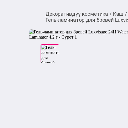
Декоративдүү косметика
/
Каш
/
Гель-ламинатор для бровей Luxvis