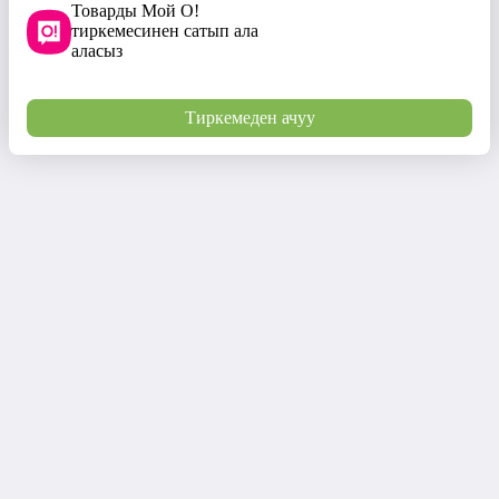
Товарды Мой О!
тиркемесинен сатып ала
аласыз
Тиркемеден ачуу