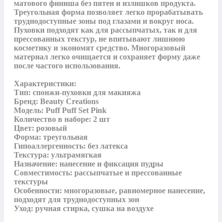
матового финиша без пятен и излишков продукта. 
Треугольная форма позволяет легко прорабатывать 
труднодоступные зоны под глазами и вокруг носа. 
Пуховки подходят как для рассыпчатых, так и для 
прессованных текстур, не впитывают лишнюю 
косметику и экономят средство. Многоразовый 
материал легко очищается и сохраняет форму даже 
после частого использования.

Характеристики:

Тип: спонжи-пуховки для макияжа

Бренд: Beauty Creations

Модель: Puff Puff Set Pink

Количество в наборе: 2 шт

Цвет: розовый

Форма: треугольная

Гипоаллергенность: без латекса

Текстура: ультрамягкая

Назначение: нанесение и фиксация пудры

Совместимость: рассыпчатые и прессованные 
текстуры

Особенности: многоразовые, равномерное нанесение, 
подходят для труднодоступных зон

Уход: ручная стирка, сушка на воздухе