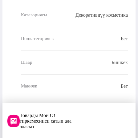
Декоративдүү косметика
Категориясы
Бет
Подкатегориясы
Бишкек
Шаар
Бет
Макияж
Товарды Мой О!
тиркемесинен сатып ала
аласыз