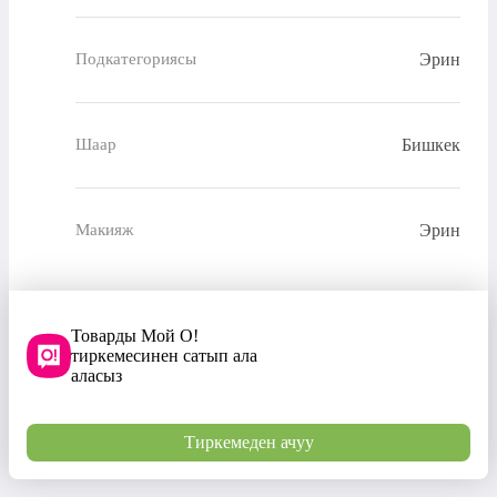
Эрин
Подкатегориясы
Бишкек
Шаар
Эрин
Макияж
Товарды Мой О!
тиркемесинен сатып ала
аласыз
Тиркемеден ачуу