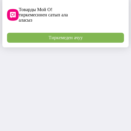
Товарды Мой О!
тиркемесинен сатып ала
аласыз
Тиркемеден ачуу