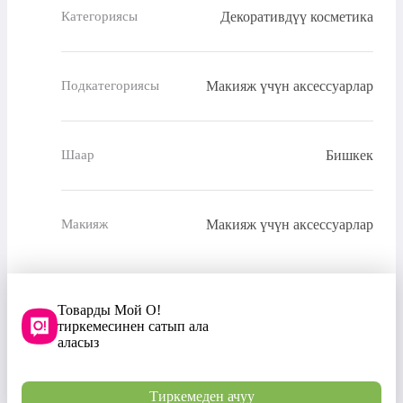
Декоративдүү косметика
Категориясы
Макияж үчүн аксессуарлар
Подкатегориясы
Бишкек
Шаар
Макияж үчүн аксессуарлар
Макияж
Товарды Мой О!
тиркемесинен сатып ала
аласыз
Тиркемеден ачуу