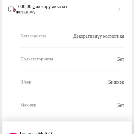
1000,00
с
жогору акысыз
жеткирүү
Декоративдүү косметика
Категориясы
Бет
Подкатегориясы
Бишкек
Шаар
Бет
Макияж
Товарды Мой О!