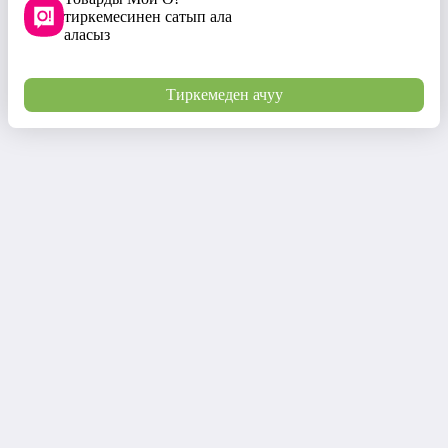
тиркемесинен сатып ала
аласыз
Тиркемеден ачуу