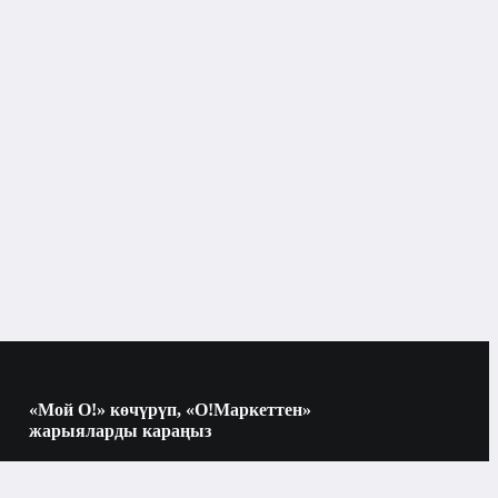
Эрин
Бишкек
Эрин
«Мой О!» көчүрүп, «О!Маркеттен»
жарыяларды караңыз
Көчүрүү үчүн камераны QR-кодго
багыттаңыз