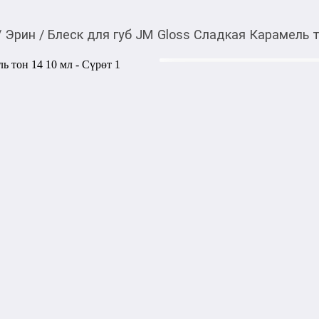
/
Эрин
/
Блеск для губ JM Gloss Сладкая Карамель т
165,00
c
Товарды Мой О!
тиркемесинен сатып ала
Блеск для губ JM Glo
аласыз
0-0-
3
Бөлүп төлөөгө/креди
Бул дүкөндө
Артикул: 45914

Блеск для губ JM Gloss Сла