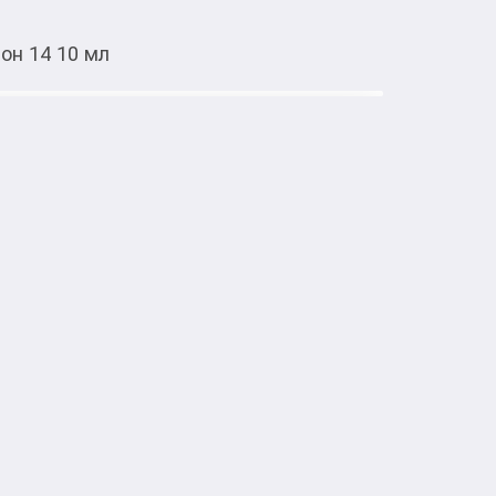
он 14 10 мл
Тиркемеден ачуу
ss Сладкая Карамель тон 14 10 мл
тке товарлар
дкая Карамель тон 14 10 мл— декоративное 