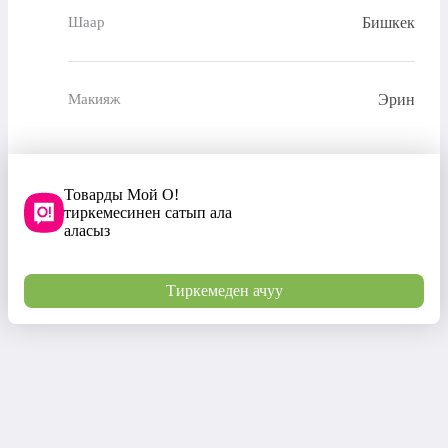
Бишкек
Шаар
Эрин
Макияж
Товарды Мой О!
тиркемесинен сатып ала
аласыз
Тиркемеден ачуу