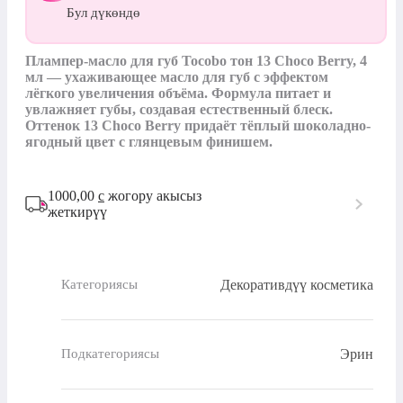
Бул дүкөндө
Плампер-масло для губ Tocobo тон 13 Choco Berry, 4 
мл — ухаживающее масло для губ с эффектом 
лёгкого увеличения объёма. Формула питает и 
увлажняет губы, создавая естественный блеск. 
Оттенок 13 Choco Berry придаёт тёплый шоколадно-
ягодный цвет с глянцевым финишем.
1000,00
с
жогору акысыз
жеткирүү
Декоративдүү косметика
Категориясы
Эрин
Подкатегориясы