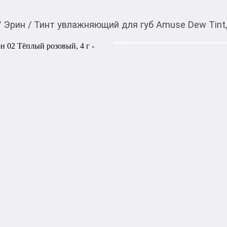
/
Эрин
/
Тинт увлажняющий для губ Amuse Dew Tint,
840,00
c
Товарды Мой О!
тиркемесинен сатып ала
Тинт увлажняющий для
аласыз
Тёплый розовый, 4 г
0-0-
3
Бөлүп төлөөгө/креди
Бул дүкөндө
Увлажняющий тинт для губ