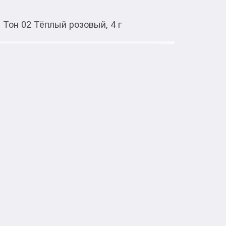
 Тон 02 Тёплый розовый, 4 г
Тиркемеден ачуу
 губ Amuse Dew Tint, Тон 02
тке товарлар
 Amuse Dew Tint обладает насыщенной 