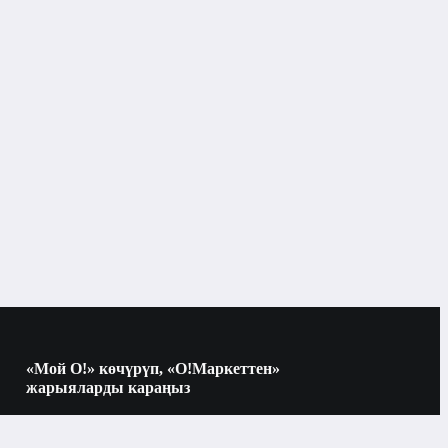
Бишкек
Эрин
«Мой О!» көчүрүп, «О!Маркеттен»
жарыяларды караңыз
Көчүрүү үчүн камераны QR-кодго
багыттаңыз